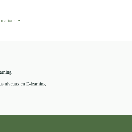
rmations
Qui sommes nous ?
Actualités
Conta
arning
us niveaux en E-learning