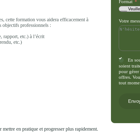
Format
, cette formation vous aidera efficacement à
Votre mes
 objectifs professionnels :
rapport, etc.) à l’écrit
rendu, etc.)
En so
soient trai
pour gérer
offres. Vo
tout mome
Envoy
 mettre en pratique et progresser plus rapidement.