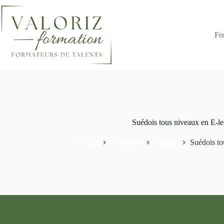
Passer
au
contenu
Accueil
Fo
Suédois tous niveaux en E-le
Accueil
Properties
Langue
Suédois to