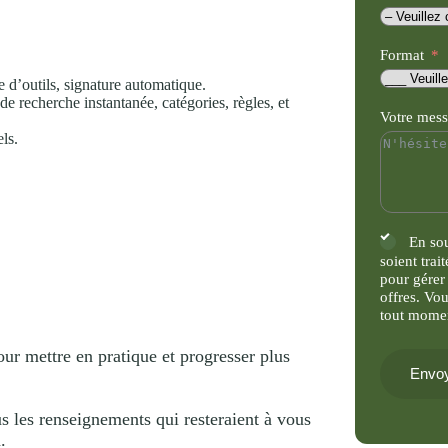
Format
e d’outils, signature automatique.
 de recherche instantanée, catégories, règles, et
Votre mes
ls.
En so
soient trai
pour gérer
offres. Vo
tout mome
ur mettre en pratique et progresser plus
Envoy
s les renseignements qui resteraient à vous
.