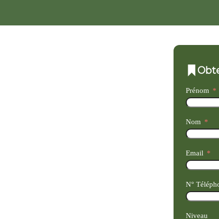
Obte
Prénom
Nom
Email
N° Téléph
Niveau