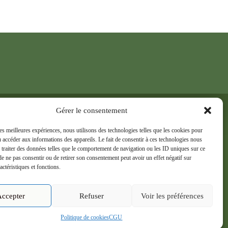
Newsletter
Gérer le consentement
Inscrivez-vous à notre newsletter et
les meilleures expériences, nous utilisons des technologies telles que les cookies pour
recevez en avant-première nos
u accéder aux informations des appareils. Le fait de consentir à ces technologies nous
formations, conseils et actualités.
 traiter des données telles que le comportement de navigation ou les ID uniques sur ce
t de ne pas consentir ou de retirer son consentement peut avoir un effet négatif sur
actéristiques et fonctions.
S'inscrire
Accepter
Refuser
Voir les préférences
Politique de cookies
CGU