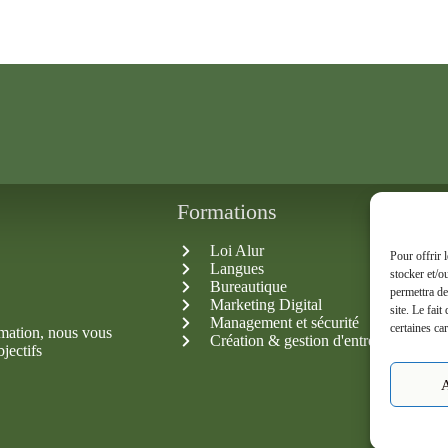
Formations
Loi Alur
Pour offrir 
Langues
stocker et/o
Bureautique
permettra de
Marketing Digital
site. Le fai
Management et sécurité
certaines car
rmation, nous vous
Création & gestion d'entreprise
jectifs