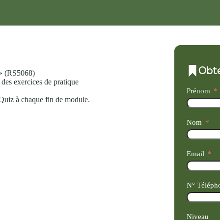
Obte
 » (RS5068)
des exercices de pratique
Prénom
 Quiz à chaque fin de module.
Nom
Email
N° Téléph
Niveau