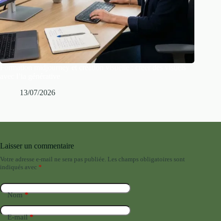
Formation midjourney et création visuelle : créer des visuels
avec l’ia générative
13/07/2026
Laisser un commentaire
Votre adresse e-mail ne sera pas publiée.
Les champs obligatoires sont
indiqués avec
*
Nom
*
E-mail
*