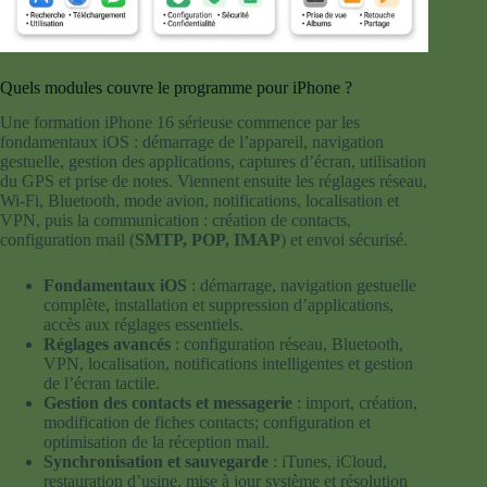
Quels modules couvre le programme pour iPhone ?
Une formation iPhone 16 sérieuse commence par les
fondamentaux iOS : démarrage de l’appareil, navigation
gestuelle, gestion des applications, captures d’écran, utilisation
du GPS et prise de notes. Viennent ensuite les réglages réseau,
Wi-Fi, Bluetooth, mode avion, notifications, localisation et
VPN, puis la communication : création de contacts,
configuration mail (
SMTP, POP, IMAP
) et envoi sécurisé.
Fondamentaux iOS
: démarrage, navigation gestuelle
complète, installation et suppression d’applications,
accès aux réglages essentiels.
Réglages avancés
: configuration réseau, Bluetooth,
VPN, localisation, notifications intelligentes et gestion
de l’écran tactile.
Gestion des contacts et messagerie
: import, création,
modification de fiches contacts; configuration et
optimisation de la réception mail.
Synchronisation et sauvegarde
: iTunes, iCloud,
restauration d’usine, mise à jour système et résolution