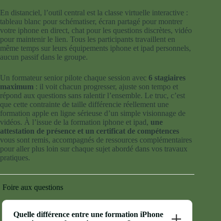
En distanciel, l’outil central est la classe virtuelle interactive :
tableau blanc pour schématiser, écran partagé pour montrer
votre iphone en direct, chat pour les questions discrètes, vidéo
pour maintenir le lien. Tous les participants travaillent en
même temps sur leurs équipements iphone et ipad personnels,
aucun passif dans le groupe.
Un formateur senior pilote chaque session avec
6 stagiaires
maximum
: il voit chacun progresser, ajuste son tempo et
répond aux questions sans ralentir l’ensemble. Le truc, c’est
que cette contrainte de taille différencie réellement une
formation apple en ligne sérieuse d’un simple visionnage de
vidéos. À l’issue de la formation iphone et ipad,
une
attestation de présence et un certificat de compétences
vous sont remis, accompagnés de ressources complémentaires
pour aller plus loin sur chaque sujet abordé dans vos travaux
pratiques.
Foire aux questions
Quelle différence entre une formation iPhone