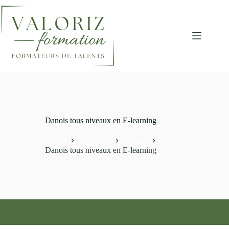
Passer
au
contenu
Danois tous niveaux en E-learning
Accueil
Properties
Langue
Danois tous niveaux en E-learning