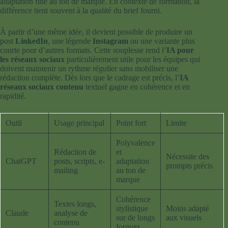
adaptation fine au ton de marque. En contexte de formation, la
différence tient souvent à la qualité du brief fourni.
À partir d’une même idée, il devient possible de produire un
post
LinkedIn
, une légende
Instagram
ou une variante plus
courte pour d’autres formats. Cette souplesse rend l’
IA pour
les réseaux sociaux
particulièrement utile pour les équipes qui
doivent maintenir un rythme régulier sans mobiliser une
rédaction complète. Dès lors que le cadrage est précis, l’
IA
réseaux sociaux contenu
textuel gagne en cohérence et en
rapidité.
Outil
Usage principal
Point fort
Limite
Polyvalence
Rédaction de
et
Nécessite des
ChatGPT
posts, scripts, e-
adaptation
prompts précis
mailing
au ton de
marque
Cohérence
Textes longs,
stylistique
Moins adapté
Claude
analyse de
sur de longs
aux visuels
contenu
formats