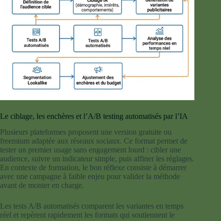
Le ciblage, les enchères et l’A/B testing automatisés par l’IA
Plusieurs plateformes proposent une version gratuite ou
freemium adaptée aux réseaux sociaux. Ce format permet de
tester un premier usage sans engagement lourd : cibler une
audience, suivre un indicateur simple, puis affiner les réglages.
En contexte de formation, le bon réflexe consiste à démarrer
avec une campagne à faible enjeu pour valider la méthode
avant de monter en charge.
Les tests A/B automatisés comparent les variantes en temps
réel et repèrent rapidement les formats qui soutiennent le