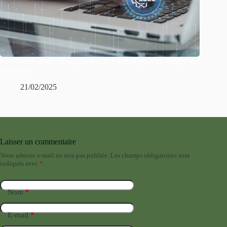
La cybersécurité, un enjeu majeur et actuel pour les entreprises
modernes
21/02/2025
Laisser un commentaire
Votre adresse e-mail ne sera pas publiée.
Les champs obligatoires sont
indiqués avec
*
Nom
*
E-mail
*