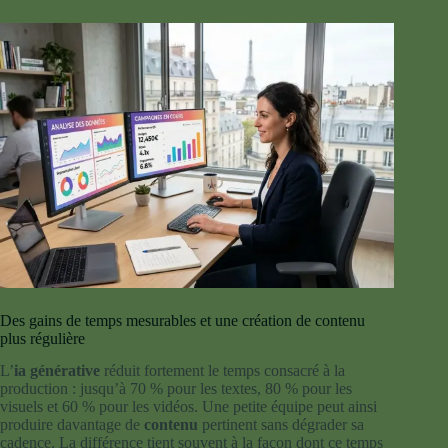
Des gains de temps mesurables et une création de contenu
plus régulière
L’
ia générative
réduit fortement le temps consacré à la
production : jusqu’à 70 % pour les textes, 80 % pour les
visuels et 60 % pour les vidéos. Une petite équipe peut ainsi
produire davantage de
contenu
pertinent sans dégrader sa
cadence. La différence tient souvent à la façon dont ce temps