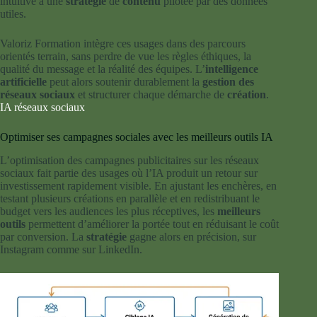
intuitive à une
stratégie
de
contenu
pilotée par des données
utiles.
Valoriz Formation intègre ces usages dans des parcours
orientés terrain, sans perdre de vue les règles éthiques, la
qualité du message et la réalité des équipes. L’
intelligence
artificielle
peut alors soutenir durablement la
gestion des
réseaux sociaux
et structurer chaque démarche de
création
.
IA réseaux sociaux
Optimiser ses campagnes sociales avec les meilleurs outils IA
L’optimisation des campagnes publicitaires sur les réseaux
sociaux fait partie des usages où l’IA produit un retour sur
investissement rapidement visible. En ajustant les enchères, en
testant plusieurs créations en parallèle et en redistribuant le
budget vers les audiences les plus réceptives, les
meilleurs
outils
permettent d’améliorer la portée tout en réduisant le coût
par conversion. La
stratégie
gagne alors en précision, sur
Instagram comme sur LinkedIn.