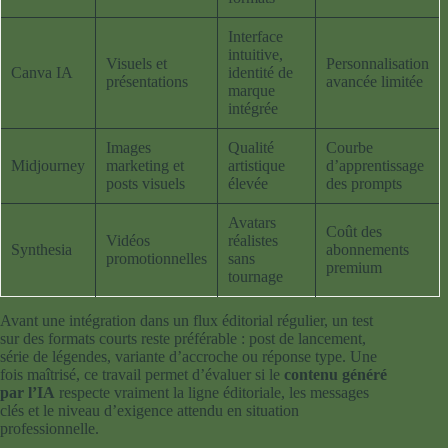
Interface
intuitive,
Visuels et
Personnalisation
Canva IA
identité de
présentations
avancée limitée
marque
intégrée
Images
Qualité
Courbe
Midjourney
marketing et
artistique
d’apprentissage
posts visuels
élevée
des prompts
Avatars
Coût des
Vidéos
réalistes
Synthesia
abonnements
promotionnelles
sans
premium
tournage
Avant une intégration dans un flux éditorial régulier, un test
sur des formats courts reste préférable : post de lancement,
série de légendes, variante d’accroche ou réponse type. Une
fois maîtrisé, ce travail permet d’évaluer si le
contenu généré
par l’IA
respecte vraiment la ligne éditoriale, les messages
clés et le niveau d’exigence attendu en situation
professionnelle.