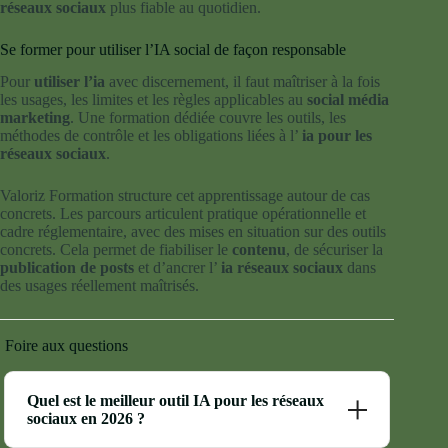
réseaux sociaux
plus fiable au quotidien.
Se former pour utiliser l’IA social de façon responsable
Pour
utiliser l’ia
avec discernement, il faut maîtriser à la fois
les usages, les limites et les règles applicables au
social média
marketing
. Une formation dédiée couvre les outils, les
méthodes de contrôle et les obligations liées à l’
ia pour les
réseaux sociaux
.
Valoriz Formation structure cet apprentissage autour de cas
concrets. Les parcours articulent pratique opérationnelle et
cadre réglementaire, avec des mises en situation sur des outils
concrets. Cela permet de fiabiliser le
contenu
, de sécuriser la
publication de posts
et d’ancrer l’
ia réseaux sociaux
dans
des usages réellement maîtrisés.
Foire aux questions
Quel est le meilleur outil IA pour les réseaux
sociaux en 2026 ?