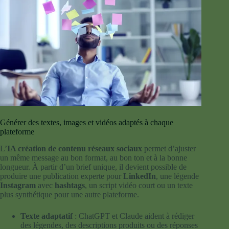
Générer des textes, images et vidéos adaptés à chaque
plateforme
L’
IA création de contenu réseaux sociaux
permet d’ajuster
un même message au bon format, au bon ton et à la bonne
longueur. À partir d’un brief unique, il devient possible de
produire une publication experte pour
LinkedIn
, une légende
Instagram
avec
hashtags
, un script vidéo court ou un texte
plus synthétique pour une autre plateforme.
Texte adaptatif
: ChatGPT et Claude aident à rédiger
des légendes, des descriptions produits ou des réponses