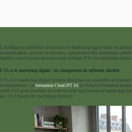
L’intelligence artificielle transforme le marketing digital dans les prat
automatisation, analyse de données, optimisation des campagnes publici
repères concrets pour structurer une stratégie d’IA en marketing digital 
L’IA et le marketing digital : un changement de méthode durable
L’IA et le marketing digital forment désormais un ensemble structurant p
investissement. La
formation ChatGPT IA
de Valoriz Formation permet 
outils d’IA pour produire du contenu utile aux actions de marketing n
par 3 à 5 heures de coaching à distance.