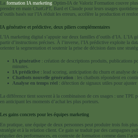
La
formation IA marketing
Optim-IA de Valoriz Formation couvre plus 
prendre en main ChatGPT, Bard et Claude pour leurs usages quotidiens, 
d’outils basés sur l’IA réduit les erreurs, accélère la production et re
IA générative et prédictive, deux piliers complémentaires
L’IA marketing digital s’appuie sur deux familles d’outils d’IA. L’IA gé
partir d’instructions précises. À l’inverse, l’IA prédictive exploite la 
orienter la segmentation et soutenir la prise de décision dans une stratég
IA générative
: création de descriptions produits, publications p
minutes.
IA prédictive
: lead scoring, anticipation du churn et analyse d
Chatbots nouvelle génération
: les chatbots répondent en continu
Analyse en temps réel
: détection de signaux utiles pour ajuste
La différence tient souvent à la combinaison de ces usages : une TPE pe
en anticipant les moments d’achat les plus porteurs.
Les gains concrets pour les équipes marketing
En pratique, une équipe de deux personnes peut produire trois fois plus 
stratégie et à la relation client. Ce gain se traduit par des campagnes pu
régulier des performances, en contexte de formation comme dans l’activ