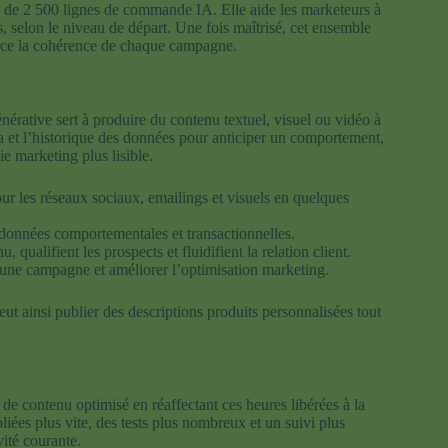
de 2 500 lignes de commande IA. Elle aide les marketeurs à
selon le niveau de départ. Une fois maîtrisé, cet ensemble
nforce la cohérence de chaque campagne.
nérative sert à produire du contenu textuel, visuel ou vidéo à
data et l’historique des données pour anticiper un comportement,
ie marketing plus lisible.
our les réseaux sociaux, emailings et visuels en quelques
e données comportementales et transactionnelles.
, qualifient les prospects et fluidifient la relation client.
r une campagne et améliorer l’optimisation marketing.
ut ainsi publier des descriptions produits personnalisées tout
de contenu optimisé en réaffectant ces heures libérées à la
bliées plus vite, des tests plus nombreux et un suivi plus
ité courante.