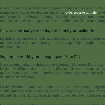
En complément, la sécurité reste un point de vigilance dès lors que les é
segmenter et activer des données clients. La
cybersécurité digitale
fait 
numérique. Valoriz Formation intègre ce volet dans ses parcours : mont
fiable avancent ensemble pour sécuriser durablement l’IA en marketing 
Construire une stratégie marketing avec l’intelligence artificielle
La différence tient souvent à la capacité à revoir les processus, à repérer
métier clair. En contexte de formation, cette étape évite d’empiler des 
relation client.
Segmentation et ciblage marketing augmentés par l’IA
Une stratégie marketing digital solide intégrant l’IA repose d’abord sur u
les données d’interaction, l’historique d’achat et les comportements ob
que ces signaux sont bien interprétés, les marketeurs peuvent ajuster le
davantage de précision.
La modélisation lookalike en donne une application concrète : l’algori
clients, puis recherche de nouveaux profils comparables. Le bon réflexe 
d’écarter les biais statistiques et de garder une stratégie exploitable en s