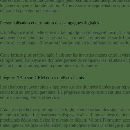
Cas concret : une boutique en ligne peut recommander des produits selon
le panier moyen et la fidélisation. À l’inverse, une segmentation approx
dégrade la perception de marque.
Personnalisation et attribution des campagnes digitales
L’intelligence artificielle et le marketing digital convergent lorsqu’il s’
adaptent le contenu aux usages réels, au moment opportun et sur le bon c
maîtrisé, ce pilotage affine aussi l’attribution en identifiant les points 
Cette lecture plus précise aide à arbitrer les investissements entre lev
complément, l’analyse de données permet de comparer les résultats en tem
décroche ou si un segment répond mieux qu’un autre.
Intégrer l’IA à son CRM et ses outils existants
Les chatbots peuvent alors s’appuyer sur des données fiables pour répon
client tout au long du parcours. La progression se construit sur une cir
entre marketing, vente et service.
L’analyse prédictive prolonge cette logique en détectant des signaux d
intention d’achat. Les marketeurs disposent ainsi d’une analyse de donné
prochaines décisions. Selon le niveau de départ, Valoriz Formation a
l’intelligence artificielle réellement opérationnelle dans la stratégie quot