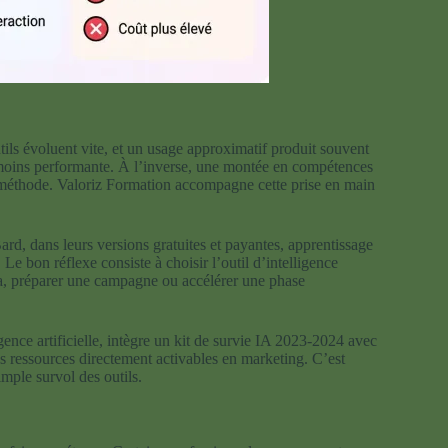
utils évoluent vite, et un usage approximatif produit souvent
moins performante. À l’inverse, une montée en compétences
vec méthode. Valoriz Formation accompagne cette prise en main
rd, dans leurs versions gratuites et payantes, apprentissage
Le bon réflexe consiste à choisir l’outil d’intelligence
data, préparer une campagne ou accélérer une phase
ence artificielle, intègre un kit de survie IA 2023-2024 avec
s ressources directement activables en marketing. C’est
mple survol des outils.