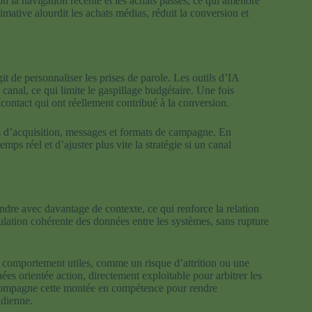
 la navigation récente et les achats passés, ce qui améliore
imative alourdit les achats médias, réduit la conversion et
agit de personnaliser les prises de parole. Les outils d’IA
anal, ce qui limite le gaspillage budgétaire. Une fois
de contact qui ont réellement contribué à la conversion.
iers d’acquisition, messages et formats de campagne. En
ps réel et d’ajuster plus vite la stratégie si un canal
dre avec davantage de contexte, ce qui renforce la relation
culation cohérente des données entre les systèmes, sans rupture
e comportement utiles, comme un risque d’attrition ou une
es orientée action, directement exploitable pour arbitrer les
ccompagne cette montée en compétence pour rendre
idienne.