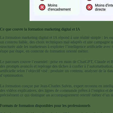
Ce que couvre la formation marketing digital et IA
La formation marketing digital et IA répond à une réalité simple : les o
un contenu faible, des choix techniques mal adaptés et une campagne 
structurée aide les marketeurs à exploiter l’intelligence artificielle a
étape par étape, en contexte de formation orienté métier.
Le parcours couvre l’essentiel : prise en main de ChatGPT, Claude et Ba
des prompts avancés et repérage des tâches à confier à l’automatisation. 
artificielle selon l’objectif visé : produire un contenu, analyser de la 
d’optimisation.
La formation conçue par Jean-Charles Salvin, expert reconnu en intellig
des vidéos explicatives, des lignes de commande prêtes à l’emploi et de
précisément ce qui distingue un accompagnement orienté métier d’un si
Formats de formation disponibles pour les professionnels